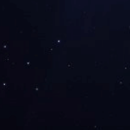
ng28(南宫)相信品牌的力量【五星推荐】是中国最
运营商。ng相信品牌的力量提供网页版/手机版全站a
载。注册登录平台后即可在线试看各种最新的体育
品。24小时在线服务，欢迎前来体验！
邮箱订阅
Subsc
© 2026 - 版权所有
ng28(南宫)相信品牌的力量