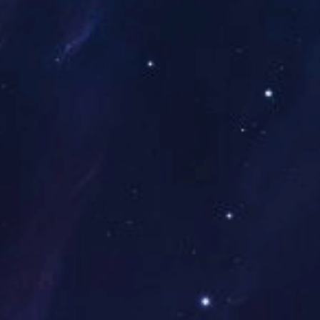
活中不可或缺的一部分，小小年纪的克里斯便在街头巷尾与
乐的环境中，克里斯锻炼了自己的技术与身体素质。同时，
业生涯中得到了充分体现。在青少年时期，他加入了一支地
打下基础。
，并最终选择了加盟一支顶级球队。这一决定虽然面临许多
也为他的职业生涯奠定了坚实基础。
。初入职场时，他经历了一段艰难期，由于竞争激烈，他很
，他逐渐赢得教练信任，被提拔为首发球员。
能力，多次带领球队在关键时刻取得胜利。他不仅以进球著
力大幅提升。这些表现使得他迅速崭露头角，也获得了众多
家队夺得冠军，实现了个人与团队双重荣耀。这一时刻被认
，更让全球范围内无数年轻人视其为偶像。