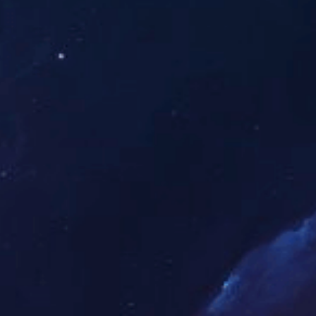
服务案例
企业简报
服务方向
接洽
南宫NG·28(中国)相信品牌力量
推荐文章
遗憾篮球明星背后的故事与成
就分析
2026-06-18