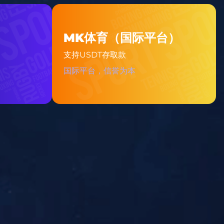
搜索
导航
认识
ng28南宫