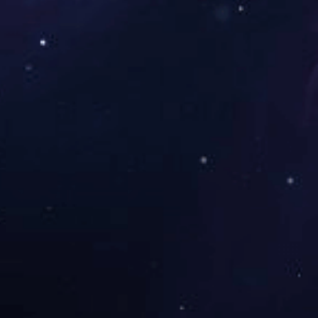
培养下一代优秀人才。这样的举动，不仅将他的影
总结：
综合来看，足球明星克里斯凭借出色才华与顽强意
球，无论是成就还是贡献，都足以证明他的伟大。
程，还反映出家庭支持、团队合作的重要性。
同时，在享受荣誉光环之余，他没有忘记回馈社会
里斯不仅是一个成功的人，更是一位真正意义上的
上一篇