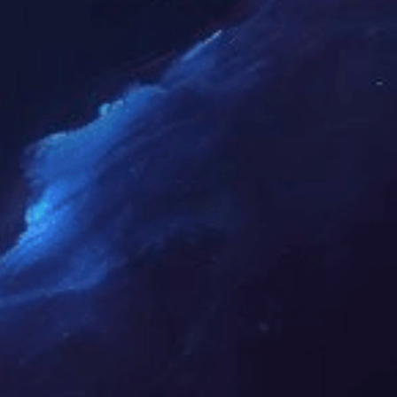
篮球明星之神的传奇时刻与辉
煌成就的简短回顾
2026-06-14
湖人队未来引援猜测哪位篮球
明星最有可能加盟球队
2026-06-13
当今格调篮球明星盘点与他们
的独特魅力解析
2026-06-13
全明星篮球游戏下载攻略及注
意事项分享，轻松畅玩篮球盛
宴
2026-06-13
足球明星的魅力与成就英语翻
译全解析
2026-05-23