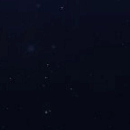
导航
网站地图
好的体育
认识
ng28南宫
SiteMap
pp下
服务案例
信息和产
企业简报
服务方向
接洽
南宫NG·28(中国)
相信品牌力量
ribe