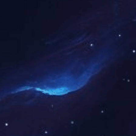
值得一提的是，在面对各种压力时，克里斯始终保
真正的大牌球星，这种勇敢和坚定也深深感染着身
4、社会影响力与商业价值
随着声望不断攀升，克里斯不仅在体育界有着巨大
人，与多个世界知名企业达成合作协议，为自己创
馈社会，为需要帮助的人们贡献力量。
同时, 克里斯利用社交媒体平台积极传播正能量，
点滴，以及如何面对挫折，从而鼓舞更多人勇敢去
员，更是一位公众人物，引领着时代潮流。
此外，在国际足坛之外，克里斯还致力于发展青少