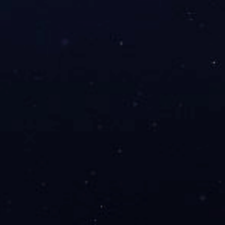
找到我们
地址
广州市天河区天河路123号
电话
+15892925975
邮箱
hightechnology@att.net