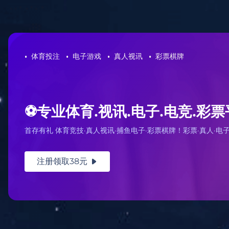
首页
认识
Ng