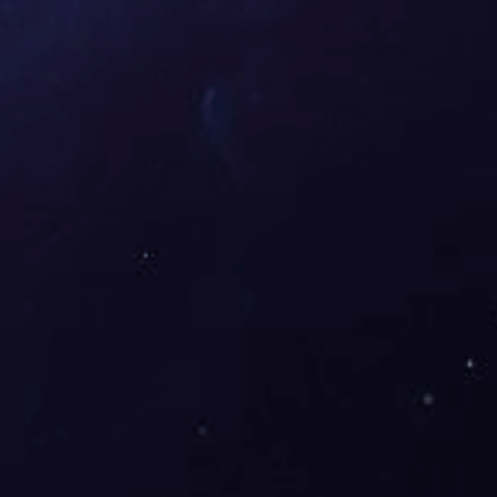
足球明星克里斯的传奇人生与
球场荣耀的背后故事解析
2026-05-23
足球场上的魅力风采长发卷发
男星引领时尚潮流
2026-05-20
篮球明星滤镜下的真实与虚幻
探讨如何影响年轻人的价值观
与审美观
2026-05-07
明星篮球高光时刻回顾：那些
年我们追逐的灿烂瞬间与传奇
故事
2026-05-01