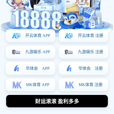
提升小学生身体素质与团队
合作能力的体育培训机构全
新课程介绍
2026-05-01
1
分享
在当今社会，儿童的身体素质与团队合作能力的培养愈发受
到重视。为了满足家长和学校对小学生综合素质教育的需
求，体育培训机构推出了一套全新课程。这套课程以提升孩
子们的身体素质和团队合作能力为核心，通过多样化的体育
活动、科学的训练方法以及丰富的团队项目，让学生不仅能
享受运动带来的乐趣，还能在实践中学习到合作的重要性。