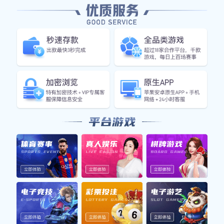
本文将从课程目标、教学内容、师资力量及评估体系四个方
面对这项全新课程进行详细介绍，以帮助家长更好地理解这
一课程的价值。
1、课程目标与重要性
在设计这套新课程时，首先明确了其主要目标，即提升小学
生的身体素质与团队合作能力。随着科技的发展和生活方式
的改变，许多孩子面临着缺乏运动和社交技能不足的问题。
因此，这一课程旨在通过系统性的训练来增强他们的体能水
平，提高他们参与各类体育活动的兴趣。
此外，团队合作能力是现代教育中非常重要的一部分。在集
体活动中，小学生能够学会如何与他人沟通、协作，从而建
立良好的社交能力。这种能力不仅对他们当前的学习生活有
帮助，在未来的人际关系中也显得尤为重要。
因此，本课程不仅仅关注身体素质的提高，更注重培养孩子
们的人际交往技巧和团队意识，为他们未来的发展打下坚实