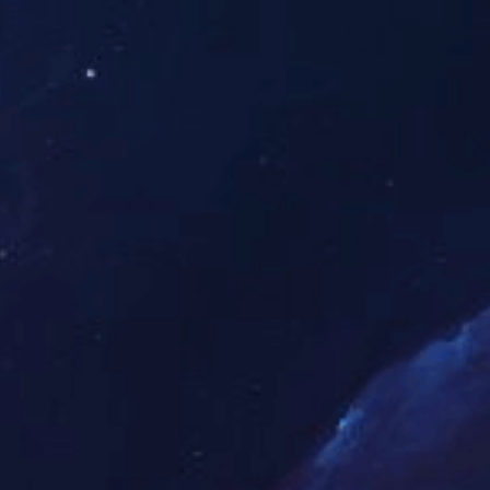
服务案例
企业简报
服务方向
接洽
南宫NG·28(中国)相信品牌力量
推荐文章
遗憾篮球明星背后的故事与成
就分析
2026-06-18