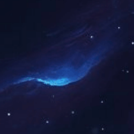
此外，还有许多个人英雄主义展现，如克劳迪奥·雅
个人职业生涯，也是整个体育史上的闪光时刻，让
4、未来发展展望
随着全球化进程不断深入以及科技的发展，未来的欧
等将改变裁判判罚模式，提高比赛公正性；另一方
事注入新活力。
另外，将来的承办城市可能会更加多元化，不再局
国际关注。同时，加强环保意识也是未来举办大型
持续发展理念。
总之，无论是技术层面的革新还是文化层面的融合
球迷带来更多惊喜与感动。
总结：