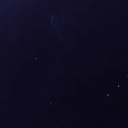
足球明星克里斯的传奇人生与
球场荣耀的背后故事解析
2026-05-23
足球场上的魅力风采长发卷发
男星引领时尚潮流
2026-05-20
篮球明星滤镜下的真实与虚幻
探讨如何影响年轻人的价值观
与审美观
2026-05-07
明星篮球高光时刻回顾：那些
年我们追逐的灿烂瞬间与传奇
故事
2026-05-01