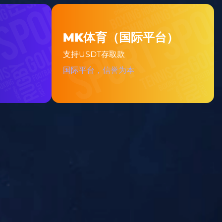
搜索
导航
认识
ng28南宫