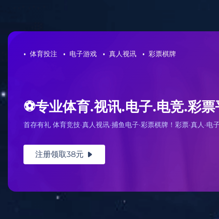
首页
认识
Ng