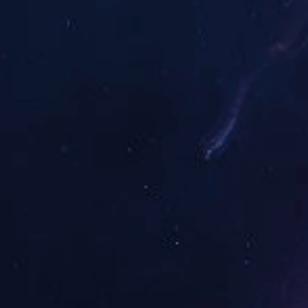
在发展过程中，欧洲杯也经历了多次规则与形式的调
紧张刺激。此外，自2004年以来，每届比赛均以
旅游产业的发展。
值得一提的是，在历史上，各种政治、经济因素也
而如今，随着欧盟一体化进程加速，越来越多的国
2、历届冠军球队分析
不同年代的冠军球队各具特色，他们代表了那个时代
他们以快速反击和团队配合著称。而1980年代则
进入21世纪后，西班牙队开始统治这一赛事。他们在
世。这种风格不仅赢得了比赛，更深刻影响了全球
此外，一些弱旅如丹麦（1992）和希腊（2004
迹。这些故事激励着无数年轻球员追求自己的梦想
3、经典比赛与瞬间
每届欧洲杯都有许多令人难忘的经典比赛，其中不乏
通过点球大战战胜英格兰，这场“温布利之夜”成为