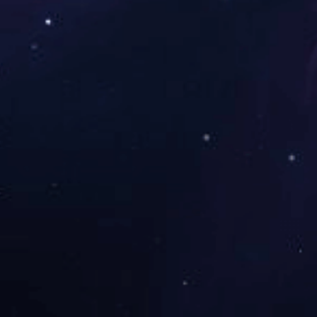
通过对欧洲杯历史回顾，可以看到这项赛事不仅仅
的历史底蕴。从首届比赛开始，到如今已成为举世
荣耀。
在未来，我们期待看到更多创新元素融入到这项传
是团结、竞争、公平与激情。唯有如此，才能让这
乐！
上一篇